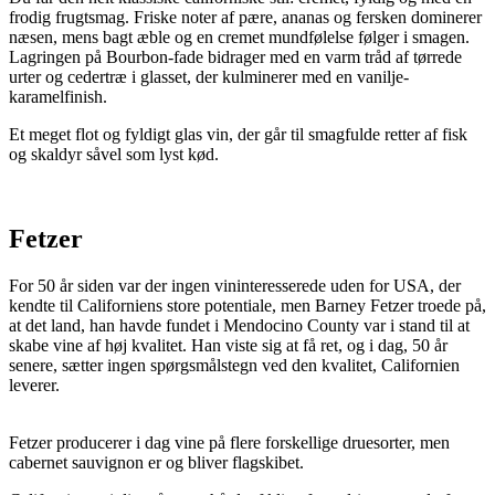
frodig frugtsmag. Friske noter af pære, ananas og fersken dominerer
næsen, mens bagt æble og en cremet mundfølelse følger i smagen.
Lagringen på Bourbon-fade bidrager med en varm tråd af tørrede
urter og cedertræ i glasset, der kulminerer med en vanilje-
karamelfinish.
Et meget flot og fyldigt glas vin, der går til smagfulde retter af fisk
og skaldyr såvel som lyst kød.
Fetzer
For 50 år siden var der ingen vininteresserede uden for USA, der
kendte til Californiens store potentiale, men Barney Fetzer troede på,
at det land, han havde fundet i Mendocino County var i stand til at
skabe vine af høj kvalitet. Han viste sig at få ret, og i dag, 50 år
senere, sætter ingen spørgsmålstegn ved den kvalitet, Californien
leverer.
Fetzer producerer i dag vine på flere forskellige druesorter, men
cabernet sauvignon er og bliver flagskibet.