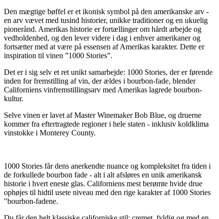
Den mægtige bøffel er et ikonisk symbol på den amerikanske arv -
en arv vævet med tusind historier, unikke traditioner og en ukuelig
pionerånd. Amerikas historie er fortællinger om hårdt arbejde og
vedholdenhed, og den lever videre i dag i enhver amerikaner og
fortsætter med at være på essensen af Amerikas karakter. Dette er
inspiration til vinen ”1000 Stories”.
Det er i sig selv et ret unikt samarbejde: 1000 Stories, der er førende
inden for fremstilling af vin, der ældes i bourbon-fade, blender
Californiens vinfremstillingsarv med Amerikas lagrede bourbon-
kultur.
Selve vinen er lavet af Master Winemaker Bob Blue, og druerne
kommer fra eftertragtede regioner i hele staten - inklusiv koldklima
vinstokke i Monterey County.
1000 Stories får dens anerkendte nuance og kompleksitet fra tiden i
de forkullede bourbon fade - alt i alt afsløres en unik amerikansk
historie i hvert eneste glas. Californiens mest berømte hvide drue
ophøjes til hidtil usete niveau med den rige karakter af 1000 Stories
"bourbon-fadene.
Du får den helt klassiske californiske stil: cremet, fyldig og med en