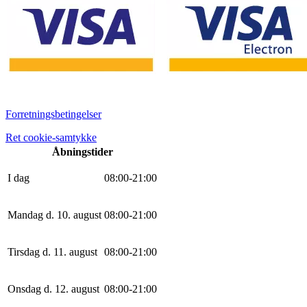
Forretningsbetingelser
Ret cookie-samtykke
Åbningstider
I dag
0
8
:
0
0
-
21
:
0
0
Mandag d. 10. august
0
8
:
0
0
-
21
:
0
0
Tirsdag d. 11. august
0
8
:
0
0
-
21
:
0
0
Onsdag d. 12. august
0
8
:
0
0
-
21
:
0
0