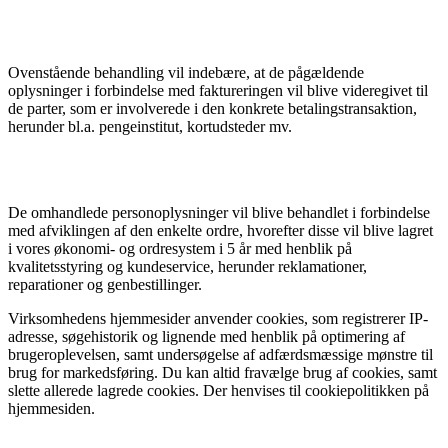
Ovenstående behandling vil indebære, at de pågældende
oplysninger i forbindelse med faktureringen vil blive videregivet til
de parter, som er involverede i den konkrete betalingstransaktion,
herunder bl.a. pengeinstitut, kortudsteder mv.
De omhandlede personoplysninger vil blive behandlet i forbindelse
med afviklingen af den enkelte ordre, hvorefter disse vil blive lagret
i vores økonomi- og ordresystem i 5 år med henblik på
kvalitetsstyring og kundeservice, herunder reklamationer,
reparationer og genbestillinger.
Virksomhedens hjemmesider anvender cookies, som registrerer IP-
adresse, søgehistorik og lignende med henblik på optimering af
brugeroplevelsen, samt undersøgelse af adfærdsmæssige mønstre til
brug for markedsføring. Du kan altid fravælge brug af cookies, samt
slette allerede lagrede cookies. Der henvises til cookiepolitikken på
hjemmesiden.