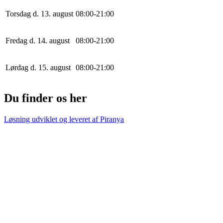
Torsdag d. 13. august
0
8
:
0
0
-
21
:
0
0
Fredag d. 14. august
0
8
:
0
0
-
21
:
0
0
Lørdag d. 15. august
0
8
:
0
0
-
21
:
0
0
Du finder os her
Løsning udviklet og leveret af
Piranya