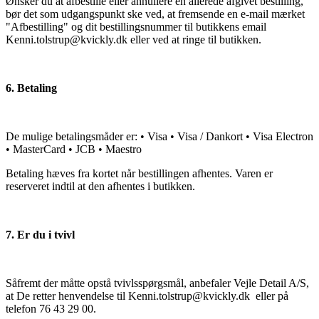
Ønsker du at afbestille eller annullere en allerede afgivet bestilling,
bør det som udgangspunkt ske ved, at fremsende en e-mail mærket
"Afbestilling" og dit bestillingsnummer til butikkens email
Kenni.tolstrup@kvickly.dk eller ved at ringe til butikken.
6. Betaling
De mulige betalingsmåder er: • Visa • Visa / Dankort • Visa Electron
• MasterCard • JCB • Maestro
Betaling hæves fra kortet når bestillingen afhentes. Varen er
reserveret indtil at den afhentes i butikken.
7. Er du i tvivl
Såfremt der måtte opstå tvivlsspørgsmål, anbefaler Vejle Detail A/S,
at De retter henvendelse til Kenni.tolstrup@kvickly.dk eller på
telefon 76 43 29 00.