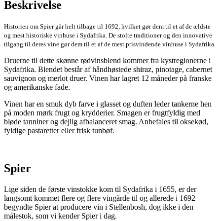
Beskrivelse
Historien om Spier går helt tilbage til 1692, hvilket gør dem til et af de ældste
og mest historiske vinhuse i Sydafrika. De stolte traditioner og den innovative
tilgang til deres vine gør dem til et af de mest prisvindende vinhuse i Sydafrika.
Druerne til dette skønne rødvinsblend kommer fra kystregionerne i
Sydafrika. Blendet består af håndhøstede shiraz, pinotage, cabernet
sauvignon og merlot druer. Vinen har lagret 12 måneder på franske
og amerikanske fade.
Vinen har en smuk dyb farve i glasset og duften leder tankerne hen
på moden mørk frugt og krydderier. Smagen er frugtfyldig med
bløde tanniner og dejlig afbalanceret smag. Anbefales til oksekød,
fyldige pastaretter eller frisk tunbøf.
Spier
Lige siden de første vinstokke kom til Sydafrika i 1655, er der
langsomt kommet flere og flere vingårde til og allerede i 1692
begyndte Spier at producere vin i Stellenbosh, dog ikke i den
målestok, som vi kender Spier i dag.