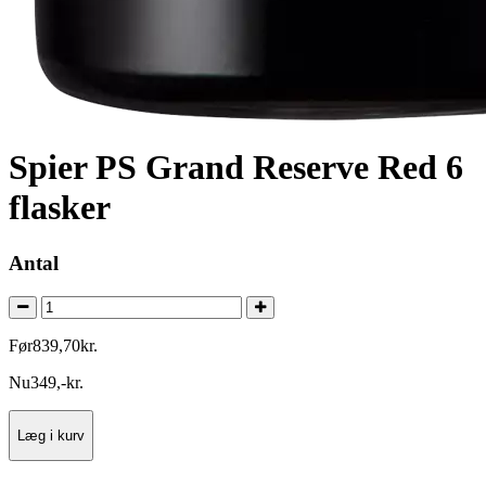
Spier PS Grand Reserve Red 6
flasker
Antal
Før
839
,
70
kr.
Nu
349
,
-
kr.
Læg i kurv