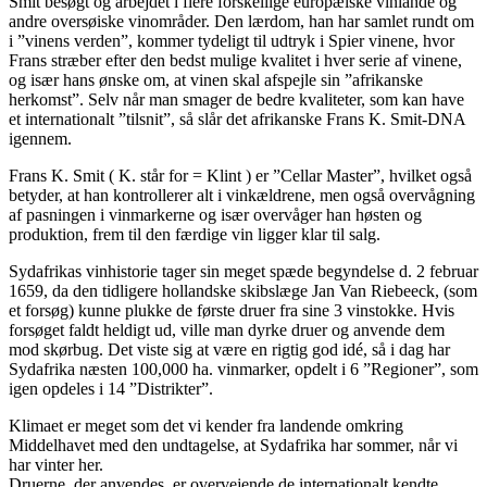
Smit besøgt og arbejdet i flere forskellige europæiske vinlande og
andre oversøiske vinområder. Den lærdom, han har samlet rundt om
i ”vinens verden”, kommer tydeligt til udtryk i Spier vinene, hvor
Frans stræber efter den bedst mulige kvalitet i hver serie af vinene,
og især hans ønske om, at vinen skal afspejle sin ”afrikanske
herkomst”. Selv når man smager de bedre kvaliteter, som kan have
et internationalt ”tilsnit”, så slår det afrikanske Frans K. Smit-DNA
igennem.
Frans K. Smit ( K. står for = Klint ) er ”Cellar Master”, hvilket også
betyder, at han kontrollerer alt i vinkældrene, men også overvågning
af pasningen i vinmarkerne og især overvåger han høsten og
produktion, frem til den færdige vin ligger klar til salg.
Sydafrikas vinhistorie tager sin meget spæde begyndelse d. 2 februar
1659, da den tidligere hollandske skibslæge Jan Van Riebeeck, (som
et forsøg) kunne plukke de første druer fra sine 3 vinstokke. Hvis
forsøget faldt heldigt ud, ville man dyrke druer og anvende dem
mod skørbug. Det viste sig at være en rigtig god idé, så i dag har
Sydafrika næsten 100,000 ha. vinmarker, opdelt i 6 ”Regioner”, som
igen opdeles i 14 ”Distrikter”.
Klimaet er meget som det vi kender fra landende omkring
Middelhavet med den undtagelse, at Sydafrika har sommer, når vi
har vinter her.
Druerne, der anvendes, er overvejende de internationalt kendte