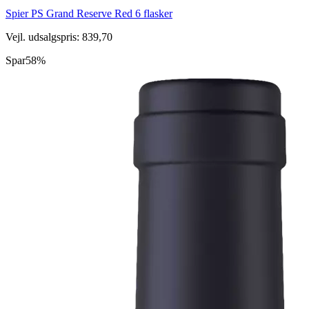
Spier PS Grand Reserve Red 6 flasker
Vejl. udsalgspris: 839,70
Spar
58%