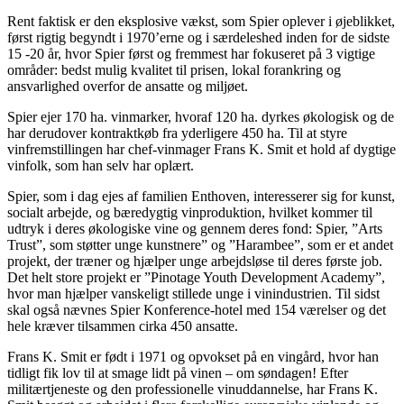
Rent faktisk er den eksplosive vækst, som Spier oplever i øjeblikket,
først rigtig begyndt i 1970’erne og i særdeleshed inden for de sidste
15 -20 år, hvor Spier først og fremmest har fokuseret på 3 vigtige
områder: bedst mulig kvalitet til prisen, lokal forankring og
ansvarlighed overfor de ansatte og miljøet.
Spier ejer 170 ha. vinmarker, hvoraf 120 ha. dyrkes økologisk og de
har derudover kontraktkøb fra yderligere 450 ha. Til at styre
vinfremstillingen har chef-vinmager Frans K. Smit et hold af dygtige
vinfolk, som han selv har oplært.
Spier, som i dag ejes af familien Enthoven, interesserer sig for kunst,
socialt arbejde, og bæredygtig vinproduktion, hvilket kommer til
udtryk i deres økologiske vine og gennem deres fond: Spier, ”Arts
Trust”, som støtter unge kunstnere” og ”Harambee”, som er et andet
projekt, der træner og hjælper unge arbejdsløse til deres første job.
Det helt store projekt er ”Pinotage Youth Development Academy”,
hvor man hjælper vanskeligt stillede unge i vinindustrien. Til sidst
skal også nævnes Spier Konference-hotel med 154 værelser og det
hele kræver tilsammen cirka 450 ansatte.
Frans K. Smit er født i 1971 og opvokset på en vingård, hvor han
tidligt fik lov til at smage lidt på vinen – om søndagen! Efter
militærtjeneste og den professionelle vinuddannelse, har Frans K.