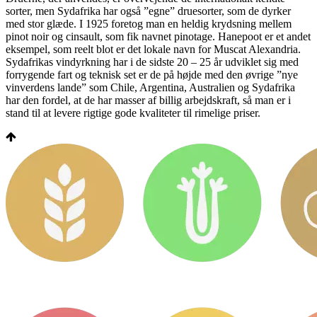
sorter, men Sydafrika har også ”egne” druesorter, som de dyrker
med stor glæde. I 1925 foretog man en heldig krydsning mellem
pinot noir og cinsault, som fik navnet pinotage. Hanepoot er et andet
eksempel, som reelt blot er det lokale navn for Muscat Alexandria.
Sydafrikas vindyrkning har i de sidste 20 – 25 år udviklet sig med
forrygende fart og teknisk set er de på højde med den øvrige ”nye
vinverdens lande” som Chile, Argentina, Australien og Sydafrika
har den fordel, at de har masser af billig arbejdskraft, så man er i
stand til at levere rigtige gode kvaliteter til rimelige priser.