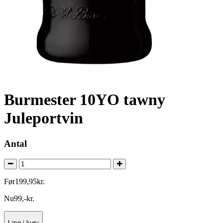
Burmester 10YO tawny
Juleportvin
Antal
Før
199
,
95
kr.
Nu
99
,
-
kr.
Læg i kurv