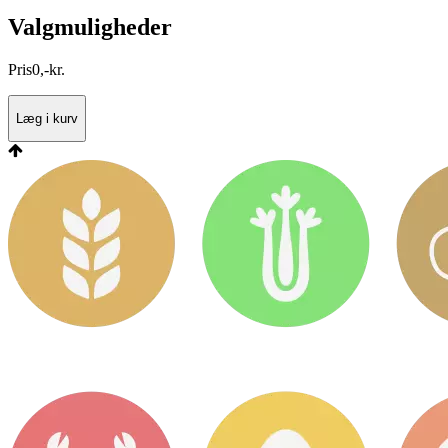
Valgmuligheder
Pris
0
,
-
kr.
Læg i kurv