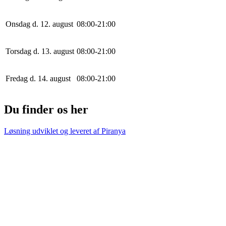
Onsdag d. 12. august
0
8
:
0
0
-
21
:
0
0
Torsdag d. 13. august
0
8
:
0
0
-
21
:
0
0
Fredag d. 14. august
0
8
:
0
0
-
21
:
0
0
Du finder os her
Løsning udviklet og leveret af
Piranya