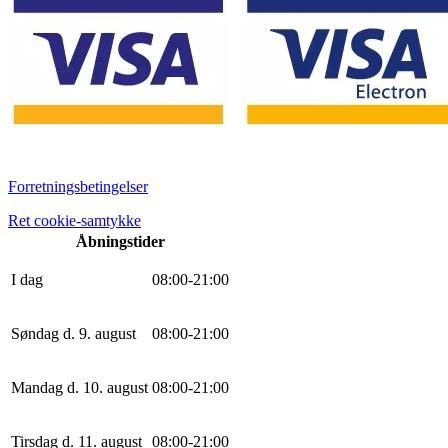
Forretningsbetingelser
Ret cookie-samtykke
Åbningstider
I dag
0
8
:
0
0
-
21
:
0
0
Søndag d. 9. august
0
8
:
0
0
-
21
:
0
0
Mandag d. 10. august
0
8
:
0
0
-
21
:
0
0
Tirsdag d. 11. august
0
8
:
0
0
-
21
:
0
0