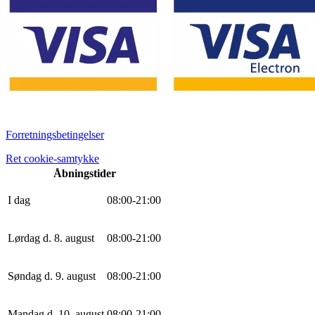
Forretningsbetingelser
Ret cookie-samtykke
Åbningstider
I dag
0
8
:
0
0
-
21
:
0
0
Lørdag d. 8. august
0
8
:
0
0
-
21
:
0
0
Søndag d. 9. august
0
8
:
0
0
-
21
:
0
0
Mandag d. 10. august
0
8
:
0
0
-
21
:
0
0