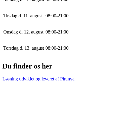
Tirsdag d. 11. august
0
8
:
0
0
-
21
:
0
0
Onsdag d. 12. august
0
8
:
0
0
-
21
:
0
0
Torsdag d. 13. august
0
8
:
0
0
-
21
:
0
0
Du finder os her
Løsning udviklet og leveret af
Piranya