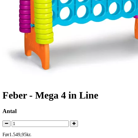
Feber - Mega 4 in Line
Antal
Før
1.549
,
95
kr.