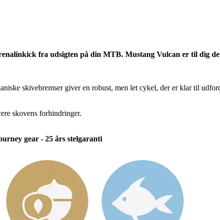
renalinkick fra udsigten på din MTB. Mustang Vulcan er til dig der
iske skivebremser giver en robust, men let cykel, der er klar til udfor
cere skovens forhindringer.
rney gear - 25 års stelgaranti