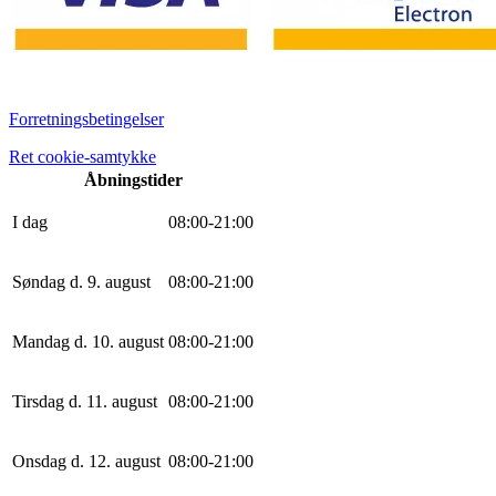
Forretningsbetingelser
Ret cookie-samtykke
Åbningstider
I dag
0
8
:
0
0
-
21
:
0
0
Søndag d. 9. august
0
8
:
0
0
-
21
:
0
0
Mandag d. 10. august
0
8
:
0
0
-
21
:
0
0
Tirsdag d. 11. august
0
8
:
0
0
-
21
:
0
0
Onsdag d. 12. august
0
8
:
0
0
-
21
:
0
0