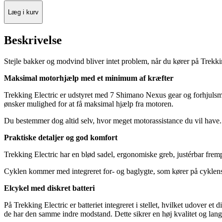
Læg i kurv
Beskrivelse
Stejle bakker og modvind bliver intet problem, når du kører på Trekki
Maksimal motorhjælp med et minimum af kræfter
Trekking Electric er udstyret med 7 Shimano Nexus gear og forhjulsmot
ønsker mulighed for at få maksimal hjælp fra motoren.
Du bestemmer dog altid selv, hvor meget motorassistance du vil have. O
Praktiske detaljer og god komfort
Trekking Electric har en blød sadel, ergonomiske greb, justérbar frempi
Cyklen kommer med integreret for- og baglygte, som kører på cyklens 
Elcykel med diskret batteri
På Trekking Electric er batteriet integreret i stellet, hvilket udover et 
de har den samme indre modstand. Dette sikrer en høj kvalitet og lan