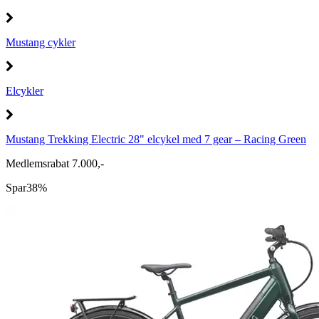
Mustang cykler
Elcykler
Mustang Trekking Electric 28" elcykel med 7 gear – Racing Green
Medlemsrabat 7.000,-
Spar
38%