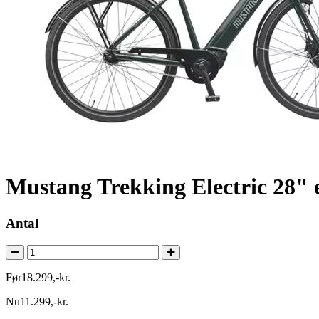
Mustang Trekking Electric 28" 
Antal
Før
18.299
,
-
kr.
Nu
11.299
,
-
kr.