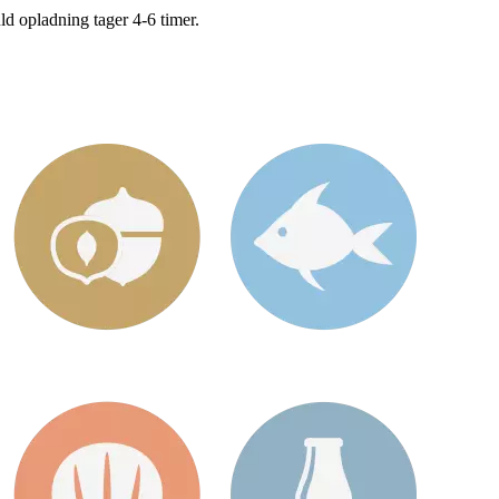
uld opladning tager 4-6 timer.