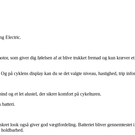
ng Electric.
or, som giver dig følelsen af at blive trukket fremad og kun kræver et m
g på cyklens display kan du se det valgte niveau, hastighed, trip infor
nd og et let alustel, der sikrer komfort på cykelturen.
batteri.
diskret look også giver god vægtfordeling. Batteriet bliver gennemtestet i f
g holdbarhed.