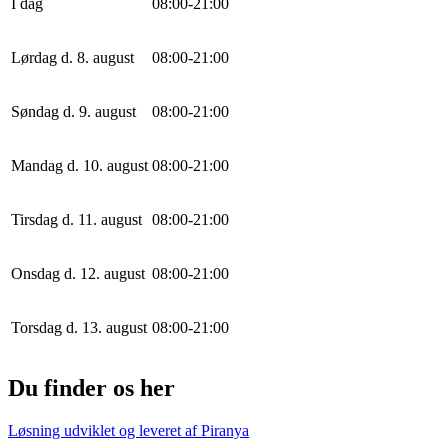
I dag
0
8
:
0
0
-
21
:
0
0
Lørdag d. 8. august
0
8
:
0
0
-
21
:
0
0
Søndag d. 9. august
0
8
:
0
0
-
21
:
0
0
Mandag d. 10. august
0
8
:
0
0
-
21
:
0
0
Tirsdag d. 11. august
0
8
:
0
0
-
21
:
0
0
Onsdag d. 12. august
0
8
:
0
0
-
21
:
0
0
Torsdag d. 13. august
0
8
:
0
0
-
21
:
0
0
Du finder os her
Løsning udviklet og leveret af
Piranya