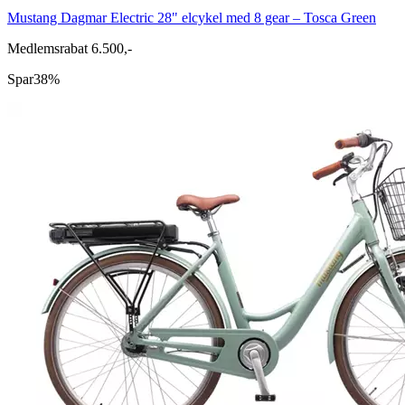
Mustang Dagmar Electric 28" elcykel med 8 gear – Tosca Green
Medlemsrabat 6.500,-
Spar
38%