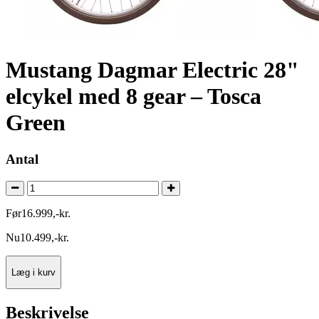
Mustang Dagmar Electric 28"
elcykel med 8 gear – Tosca
Green
Antal
Før
16.999
,
-
kr.
Nu
10.499
,
-
kr.
Læg i kurv
Beskrivelse