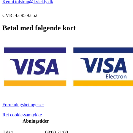
Kenni.tolstrup@kvickly.dk
CVR: 43 95 93 52
Betal med følgende kort
Forretningsbetingelser
Ret cookie-samtykke
Åbningstider
I dag
0
8
:
0
0
-
21
:
0
0