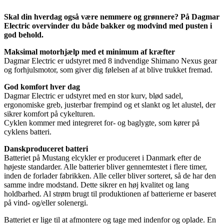
Skal din hverdag også være nemmere og grønnere? På Dagmar
Electric overvinder du både bakker og modvind med pusten i
god behold.
Maksimal motorhjælp med et minimum af kræfter
Dagmar Electric er udstyret med 8 indvendige Shimano Nexus gear
og forhjulsmotor, som giver dig følelsen af at blive trukket fremad.
God komfort hver dag
Dagmar Electric er udstyret med en stor kurv, blød sadel,
ergonomiske greb, justerbar frempind og et slankt og let alustel, der
sikrer komfort på cykelturen.
Cyklen kommer med integreret for- og baglygte, som kører på
cyklens batteri.
Danskproduceret batteri
Batteriet på Mustang elcykler er produceret i Danmark efter de
højeste standarder. Alle batterier bliver gennemtestet i flere timer,
inden de forlader fabrikken. Alle celler bliver sorteret, så de har den
samme indre modstand. Dette sikrer en høj kvalitet og lang
holdbarhed. Al strøm brugt til produktionen af batterierne er baseret
på vind- og/eller solenergi.
Batteriet er lige til at afmontere og tage med indenfor og oplade. En