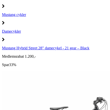
Mustang cykler
Damecykler
Mustang Hybrid Street 28" damecykel - 21 gear – Black
Medlemsrabat 1.200,-
Spar
33%