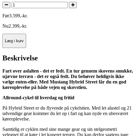
Før
3.599
,
-
kr.
Nu
2.399
,
-
kr.
Læg i kurv
Beskrivelse
Fart over asfalten - det er fedt. En tur gennem skovens smukke,
ujævne terræn - det er også fedt. Du behøver heldigvis ikke
vælge enten-eller. Med Mustang Hybrid Street får du en god
køreoplevelse på både vejen og skovstien.
Allround-cykel til hverdag og fritid
På Hybrid Street er du flyvende på cykelstien. Med let alustel og 21
udvendige gear kommer du let op i fart og kan nyde en ubesværet
køreoplevelse.
Samtidig er cyklen med sine mange gear og sin stelgeometri
velegnet til at køre i let kuperet terræn. Du kan derfor sagtens tage