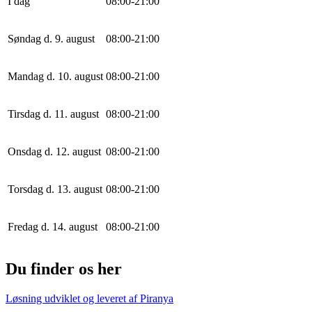
I dag
0
8
:
0
0
-
21
:
0
0
Søndag d. 9. august
0
8
:
0
0
-
21
:
0
0
Mandag d. 10. august
0
8
:
0
0
-
21
:
0
0
Tirsdag d. 11. august
0
8
:
0
0
-
21
:
0
0
Onsdag d. 12. august
0
8
:
0
0
-
21
:
0
0
Torsdag d. 13. august
0
8
:
0
0
-
21
:
0
0
Fredag d. 14. august
0
8
:
0
0
-
21
:
0
0
Du finder os her
Løsning udviklet og leveret af
Piranya