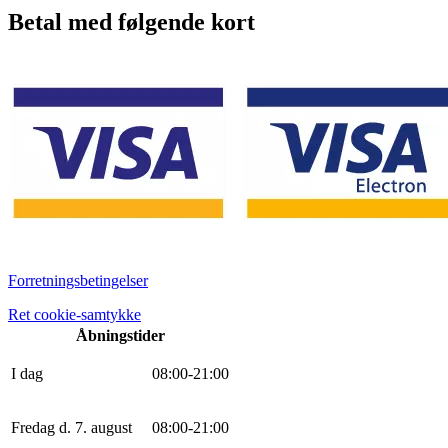
Betal med følgende kort
Forretningsbetingelser
Ret cookie-samtykke
Åbningstider
I dag
0
8
:
0
0
-
21
:
0
0
Fredag d. 7. august
0
8
:
0
0
-
21
:
0
0