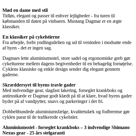
Mød en dame med stil
Tidløs, elegant og passer til enhver lejligheder - fra turen til
købmanden til daten på vinbaren. Mustang Dagmar er en ægte
klassiker.
En klassiker på cykelstierne
Fra arbejde, forbi yndlingsdelien og ud til veninden i modsatte ende
af byen - det er ingen sag.
Dagmars lette aluminiumsstel, store sadel og ergonomiske greb gør
cykelturene mellem dagens begivenheder til en behagelig fornøjelse.
Cyklens klassiske og enkle design sender dig elegant gennem
gaderne.
Skræddersyet til byens travle gader
Med indvendige gear, slagfast lakering, forseglet krankboks og
antirustkæde er Dagmar godt klædt på til at klare, hvad byens gader
byder på af vandpytter, snavs og parkeringer i det fri.
Dobbeltbundede aluminiumsfælge, kvalitetsdæk og fodbremse gør
cyklen parat til de trafikerede cykelstier.
Aluminiumsstel - forseglet krankboks – 3 indvendige Shimano
Nexus gear - 25 års stelgaranti