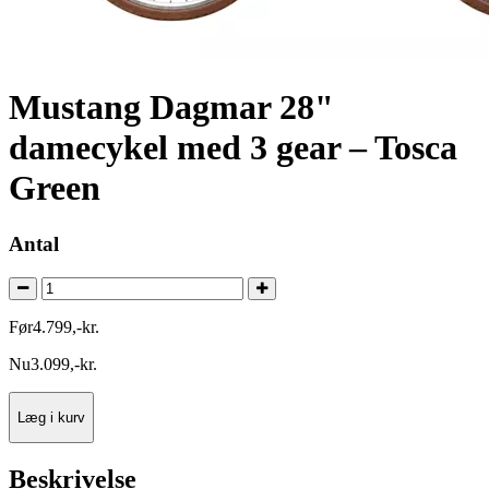
Mustang Dagmar 28"
damecykel med 3 gear – Tosca
Green
Antal
Før
4.799
,
-
kr.
Nu
3.099
,
-
kr.
Læg i kurv
Beskrivelse