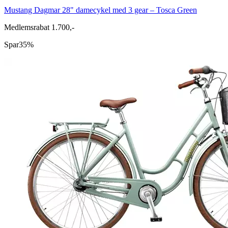
Mustang Dagmar 28" damecykel med 3 gear – Tosca Green
Medlemsrabat 1.700,-
Spar
35%