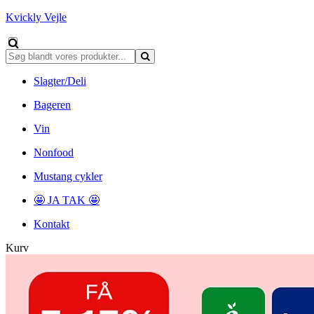
Kvickly Vejle
Slagter/Deli
Bageren
Vin
Nonfood
Mustang cykler
🤩 JA TAK 🤩
Kontakt
Kurv