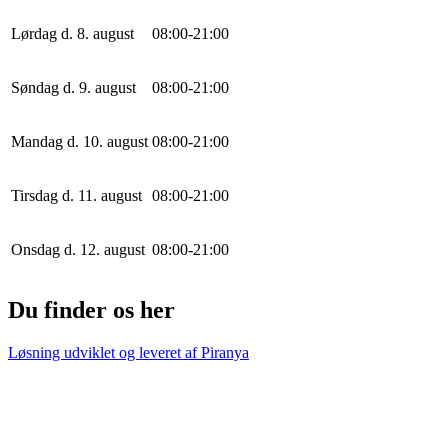
Lørdag d. 8. august
0
8
:
0
0
-
21
:
0
0
Søndag d. 9. august
0
8
:
0
0
-
21
:
0
0
Mandag d. 10. august
0
8
:
0
0
-
21
:
0
0
Tirsdag d. 11. august
0
8
:
0
0
-
21
:
0
0
Onsdag d. 12. august
0
8
:
0
0
-
21
:
0
0
Du finder os her
Løsning udviklet og leveret af
Piranya