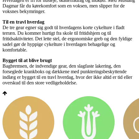
Hverdagen er fri for husleje, skattefradrag og indkøb. Med Mustang
Dagmar får du kørekomfort som en voksen, men slipper for de
voksnes bekymringer.
Til en travl hverdag
De tre gear egner sig godt til hverdagens korte cykelture i fladt
terræn. Du kommer hurtigt fra skole til fritidshjem og til
fritidsaktiviteter. Det lette stel, de ergonomiske greb og den fyldige
sadel gør de hyppige cykelture i hverdagen behagelige og
komfortable.
Bygget til at blive brugt
Bagbremsen, de indvendige gear, den slagfaste lakering, den
forseglede krankboks og dækkene med punkteringsbeskyttende
indlæg er bygget til en travl hverdag, hvor der ikke altid er tid eller
overskud til den store vedligeholdelse.