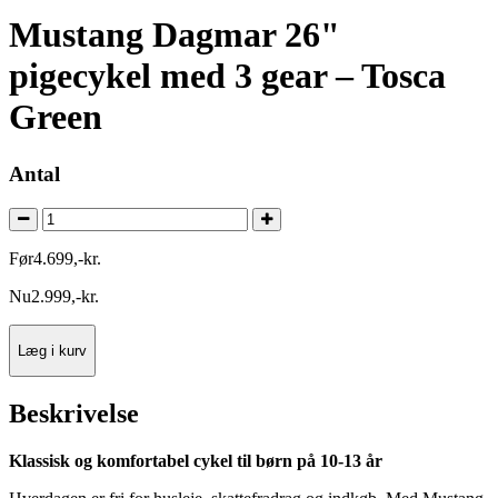
Mustang Dagmar 26"
pigecykel med 3 gear – Tosca
Green
Antal
Før
4.699
,
-
kr.
Nu
2.999
,
-
kr.
Læg i kurv
Beskrivelse
Klassisk og komfortabel cykel til børn på 10-13 år