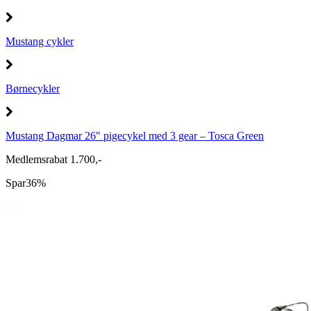
Mustang cykler
Børnecykler
Mustang Dagmar 26" pigecykel med 3 gear – Tosca Green
Medlemsrabat 1.700,-
Spar
36%