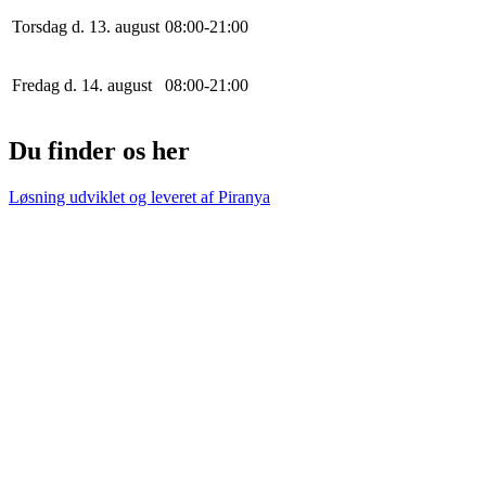
Torsdag d. 13. august
0
8
:
0
0
-
21
:
0
0
Fredag d. 14. august
0
8
:
0
0
-
21
:
0
0
Du finder os her
Løsning udviklet og leveret af
Piranya