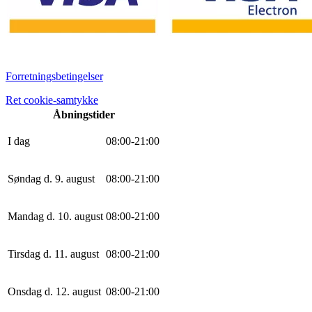
Forretningsbetingelser
Ret cookie-samtykke
Åbningstider
I dag
0
8
:
0
0
-
21
:
0
0
Søndag d. 9. august
0
8
:
0
0
-
21
:
0
0
Mandag d. 10. august
0
8
:
0
0
-
21
:
0
0
Tirsdag d. 11. august
0
8
:
0
0
-
21
:
0
0
Onsdag d. 12. august
0
8
:
0
0
-
21
:
0
0