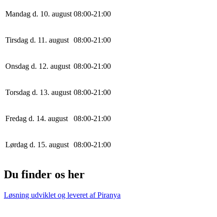
Mandag d. 10. august
0
8
:
0
0
-
21
:
0
0
Tirsdag d. 11. august
0
8
:
0
0
-
21
:
0
0
Onsdag d. 12. august
0
8
:
0
0
-
21
:
0
0
Torsdag d. 13. august
0
8
:
0
0
-
21
:
0
0
Fredag d. 14. august
0
8
:
0
0
-
21
:
0
0
Lørdag d. 15. august
0
8
:
0
0
-
21
:
0
0
Du finder os her
Løsning udviklet og leveret af
Piranya