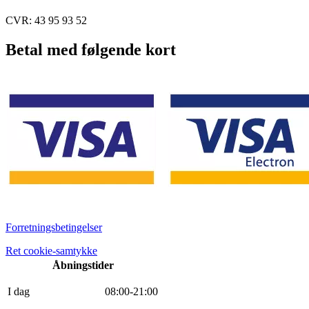
CVR: 43 95 93 52
Betal med følgende kort
Forretningsbetingelser
Ret cookie-samtykke
Åbningstider
I dag
0
8
:
0
0
-
21
:
0
0