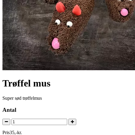
Trøffel mus
Super sød trøffelmus
Antal
Pris
35
,
-
kr.