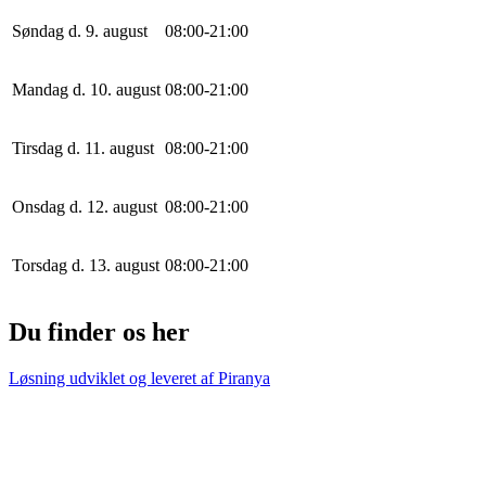
Søndag d. 9. august
0
8
:
0
0
-
21
:
0
0
Mandag d. 10. august
0
8
:
0
0
-
21
:
0
0
Tirsdag d. 11. august
0
8
:
0
0
-
21
:
0
0
Onsdag d. 12. august
0
8
:
0
0
-
21
:
0
0
Torsdag d. 13. august
0
8
:
0
0
-
21
:
0
0
Du finder os her
Løsning udviklet og leveret af
Piranya