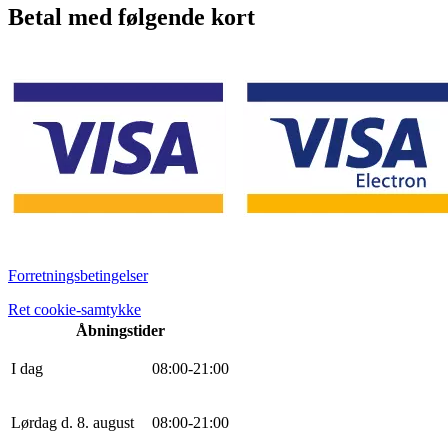
Betal med følgende kort
Forretningsbetingelser
Ret cookie-samtykke
Åbningstider
I dag
0
8
:
0
0
-
21
:
0
0
Lørdag d. 8. august
0
8
:
0
0
-
21
:
0
0